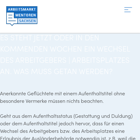
Zum
Inhalt
springen
ES STEHT JETZT ODER IN DEN
KOMMENDEN WOCHEN EIN WECHSEL
DES ARBEITGEBERS | ARBEITSPLATZES
AN. WAS MUSS GETAN WERDEN?
Anerkannte Geflüchtete mit einem Aufenthaltstitel ohne
besondere Vermerke müssen nichts beachten.
Geht aus dem Aufenthaltsstatus (Gestattung und Duldung)
oder dem Aufenthaltstitel jedoch hervor, dass für einen
Wechsel des Arbeitgebers bzw. des Arbeitsplatzes eine
Erlaubnis der Ausländerbehörde notwendig ist, z.B. weil die