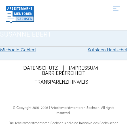
Zum
Inhalt
springen
SUSANNE EBERT
Michaela Gehlert
Kathleen Hentschel
Beitragsnavigation
DATENSCHUTZ
IMPRESSUM
BARRIEREFREIHEIT
TRANSPARENZHINWEIS
© Copyright 2019-2026 | Arbeitsmarktmentoren Sachsen.
All rights
reserved
.
Die Arbeitsmarktmentoren Sachsen sind eine Initiative des Sächsischen