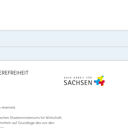
Zum
Inhalt
springen
EREFREIHEIT
ts reserved
.
schen Staatsministeriums für Wirtschaft,
ermitteln auf Grundlage des von den