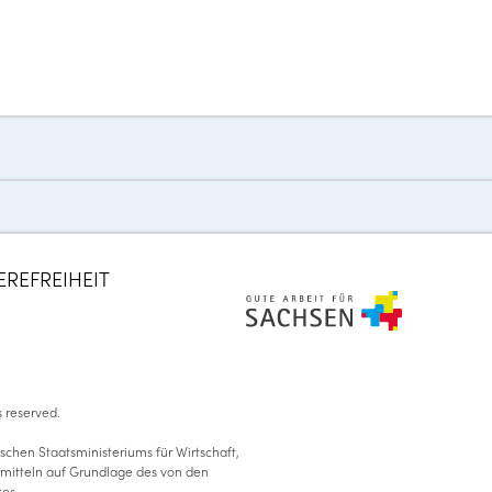
Zum
Inhalt
springen
EREFREIHEIT
ts reserved
.
schen Staatsministeriums für Wirtschaft,
ermitteln auf Grundlage des von den