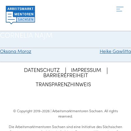
Zum
Inhalt
springen
CORNELIA NAJM
Oksana Moroz
Heike Gawlitta
Beitragsnavigation
DATENSCHUTZ
IMPRESSUM
BARRIEREFREIHEIT
TRANSPARENZHINWEIS
© Copyright 2019-2026 | Arbeitsmarktmentoren Sachsen.
All rights
reserved
.
Die Arbeitsmarktmentoren Sachsen sind eine Initiative des Sächsischen