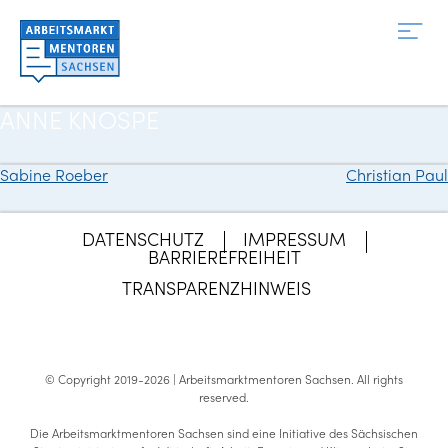
Zum
Inhalt
springen
ANNE KNOSPE
Sabine Roeber
Christian Paul
Beitragsnavigation
DATENSCHUTZ
IMPRESSUM
BARRIEREFREIHEIT
TRANSPARENZHINWEIS
© Copyright 2019-2026 | Arbeitsmarktmentoren Sachsen.
All rights
reserved
.
Die Arbeitsmarktmentoren Sachsen sind eine Initiative des Sächsischen