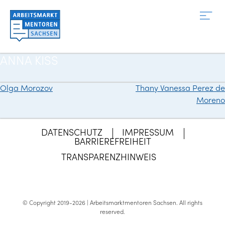
Zum
Inhalt
springen
ANNA KISS
Olga Morozov
Thany Vanessa Perez de
Beitragsnavigation
Moreno
DATENSCHUTZ
IMPRESSUM
BARRIEREFREIHEIT
TRANSPARENZHINWEIS
© Copyright 2019-2026 | Arbeitsmarktmentoren Sachsen.
All rights
reserved
.