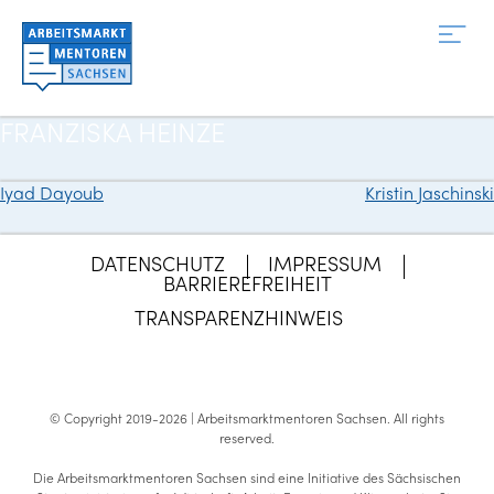
Zum
Inhalt
springen
FRANZISKA HEINZE
Iyad Dayoub
Kristin Jaschinski
Beitragsnavigation
DATENSCHUTZ
IMPRESSUM
BARRIEREFREIHEIT
TRANSPARENZHINWEIS
© Copyright 2019-2026 | Arbeitsmarktmentoren Sachsen.
All rights
reserved
.
Die Arbeitsmarktmentoren Sachsen sind eine Initiative des Sächsischen