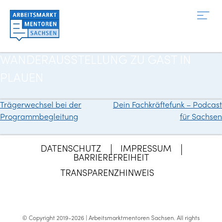
Zum
Inhalt
springen
WANDERAUSSTELLUNG ZU GAST IN
PLAUEN
Trägerwechsel bei der
Dein Fachkräftefunk – Podcast
Beitragsnavigation
Programmbegleitung
für Sachsen
DATENSCHUTZ
IMPRESSUM
BARRIEREFREIHEIT
TRANSPARENZHINWEIS
© Copyright 2019-2026 | Arbeitsmarktmentoren Sachsen.
All rights