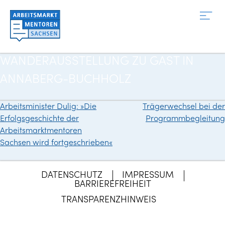
Zum
Inhalt
springen
WANDERAUSSTELLUNG ZU GAST IN
ANNABERG-BUCHHOLZ
Arbeitsminister Dulig: »Die
Trägerwechsel bei der
Beitragsnavigation
Erfolgsgeschichte der
Programmbegleitung
Arbeitsmarktmentoren
Sachsen wird fortgeschrieben«
DATENSCHUTZ
IMPRESSUM
BARRIEREFREIHEIT
TRANSPARENZHINWEIS