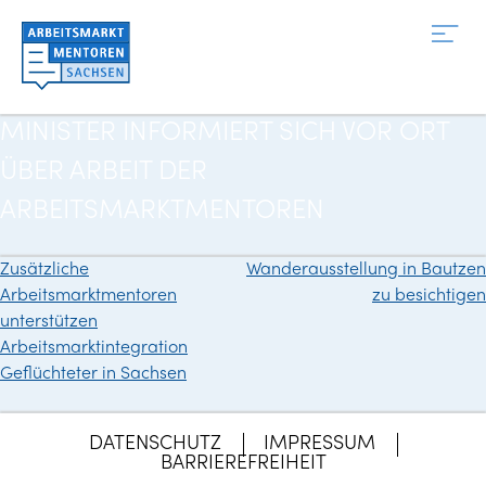
Zum
Inhalt
springen
MINISTER INFORMIERT SICH VOR ORT
ÜBER ARBEIT DER
ARBEITSMARKTMENTOREN
Zusätzliche
Wanderausstellung in Bautzen
Beitragsnavigation
Arbeitsmarktmentoren
zu besichtigen
unterstützen
Arbeitsmarktintegration
Geflüchteter in Sachsen
DATENSCHUTZ
IMPRESSUM
BARRIEREFREIHEIT