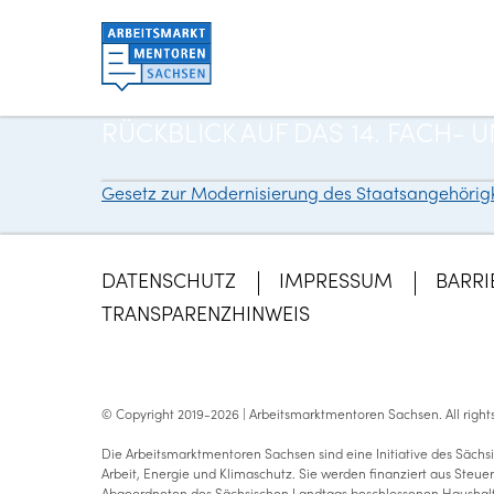
RÜCKBLICK AUF DAS 14. FACH
Gesetz zur Modernisierung des Staatsangehörigke
Beitragsnavigation
DATENSCHUTZ
IMPRESSUM
BARRI
TRANSPARENZHINWEIS
© Copyright 2019-2026 | Arbeitsmarktmentoren Sachsen.
All righ
Die Arbeitsmarktmentoren Sachsen sind eine Initiative des Sächsi
Arbeit, Energie und Klimaschutz. Sie werden finanziert aus Steu