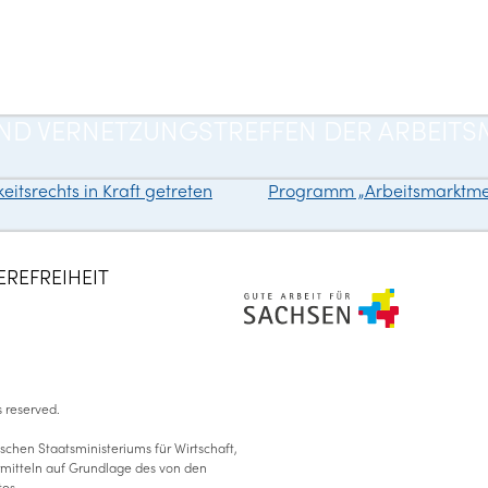
Zum
Inhalt
springen
- UND VERNETZUNGSTREFFEN DER ARBE
itsrechts in Kraft getreten
Programm „Arbeitsmarktmen
EREFREIHEIT
ts reserved
.
schen Staatsministeriums für Wirtschaft,
ermitteln auf Grundlage des von den